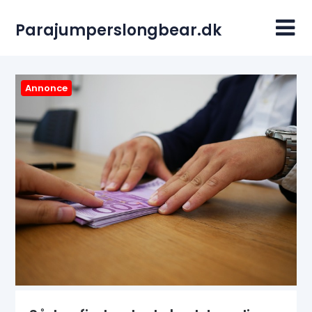
Skip
to
Parajumperslongbear.dk
content
Annonce