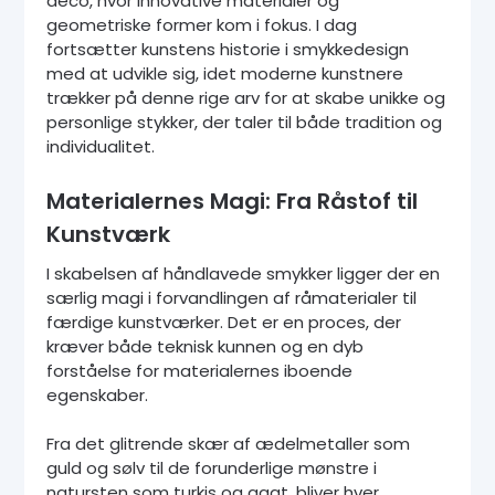
deco, hvor innovative materialer og
geometriske former kom i fokus. I dag
fortsætter kunstens historie i smykkedesign
med at udvikle sig, idet moderne kunstnere
trækker på denne rige arv for at skabe unikke og
personlige stykker, der taler til både tradition og
individualitet.
Materialernes Magi: Fra Råstof til
Kunstværk
I skabelsen af håndlavede smykker ligger der en
særlig magi i forvandlingen af råmaterialer til
færdige kunstværker. Det er en proces, der
kræver både teknisk kunnen og en dyb
forståelse for materialernes iboende
egenskaber.
Fra det glitrende skær af ædelmetaller som
guld og sølv til de forunderlige mønstre i
natursten som turkis og agat, bliver hver