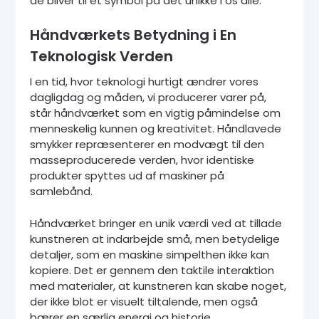
de bliver til et symbol på det unikke i os alle.
Håndværkets Betydning i En
Teknologisk Verden
I en tid, hvor teknologi hurtigt ændrer vores
dagligdag og måden, vi producerer varer på,
står håndværket som en vigtig påmindelse om
menneskelig kunnen og kreativitet. Håndlavede
smykker repræsenterer en modvægt til den
masseproducerede verden, hvor identiske
produkter spyttes ud af maskiner på
samlebånd.
Håndværket bringer en unik værdi ved at tillade
kunstneren at indarbejde små, men betydelige
detaljer, som en maskine simpelthen ikke kan
kopiere. Det er gennem den taktile interaktion
med materialer, at kunstneren kan skabe noget,
der ikke blot er visuelt tiltalende, men også
bærer en særlig energi og historie.