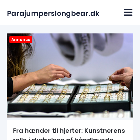
Skip
to
Parajumperslongbear.dk
content
Annonce
Fra hænder til hjerter: Kunstnerens
rolle i skabelsen af håndlavede